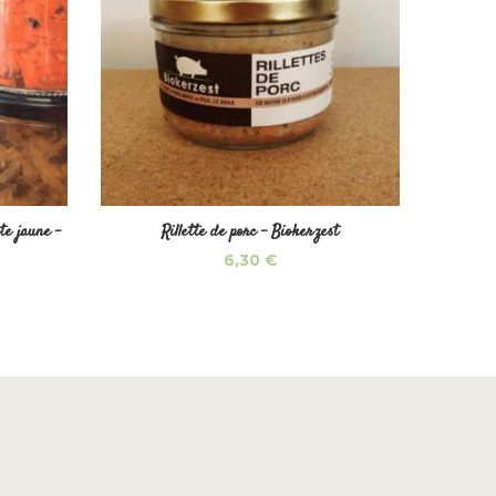
te jaune -
Rillette de porc – Biokerzest
6,30
€