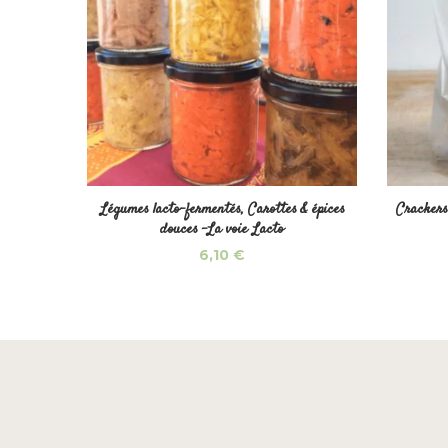
Légumes lacto-fermentés, Carottes & épices
Crackers
douces -La voie Lacto
6,10
€