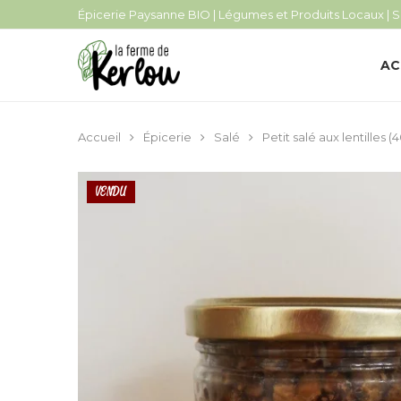
Épicerie Paysanne BIO | Légumes et Produits Locaux | S
AC
Accueil
Épicerie
Salé
Petit salé aux lentilles 
VENDU