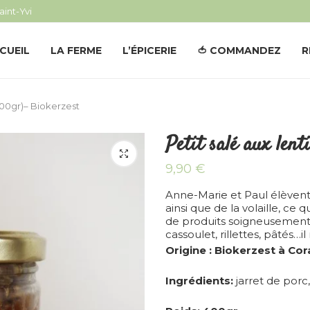
aint-Yvi
CUEIL
LA FERME
L’ÉPICERIE
🍅 COMMANDEZ
R
(400gr)– Biokerzest
Petit salé aux lent
9,90
€
Anne-Marie et Paul élèvent 
ainsi que de la volaille, c
de produits soigneusement p
cassoulet, rillettes, pâtés…il
Origine : Biokerzest à Cor
Ingrédients:
jarret de porc, 