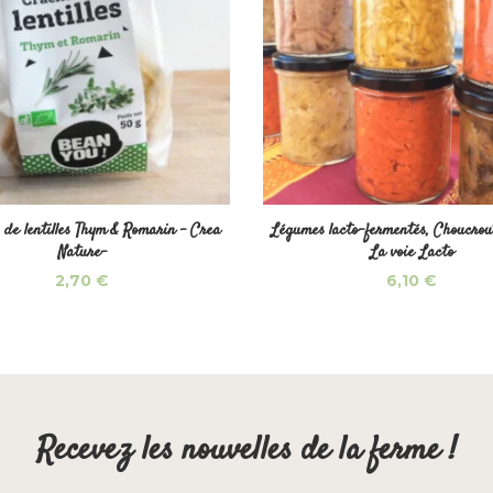
 de lentilles Thym & Romarin – Crea
Légumes lacto-fermentés, Choucrou
Nature-
La voie Lacto
2,70
€
6,10
€
Recevez les nouvelles de la ferme !