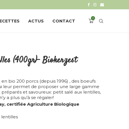
0
ECETTES
ACTUS
CONTACT
illes (400gr)– Biokerzest
en bio 200 porcs (depuis 1996) , des boeufs
e qui leur permet de proposer une large gamme
réparés et savoureux: petit salé aux lentilles,
 n’y a plus qu’à se régaler!
ay, certifiée Agriculture Biologique
lentilles