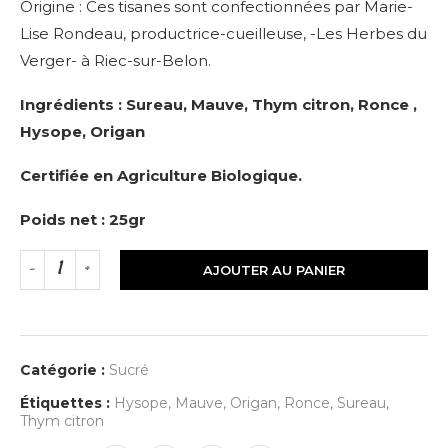
Origine : Ces tisanes sont confectionnées par Marie-
Lise Rondeau, productrice-cueilleuse, -Les Herbes du
Verger- à Riec-sur-Belon.
Ingrédients : Sureau, Mauve, Thym citron, Ronce ,
Hysope, Origan
Certifiée en Agriculture Biologique.
Poids net : 25gr
AJOUTER AU PANIER
Catégorie :
Sucré
Étiquettes :
Hysope
,
Mauve
,
Origan
,
Ronce
,
Sureau
,
Thym citron