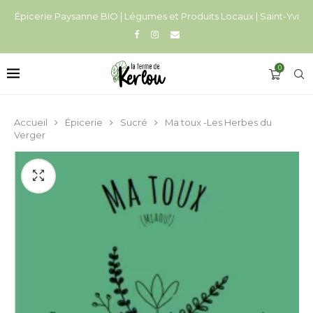
Épicerie Paysanne BIO | Légumes et Produits Locaux | Saint-Yvi
0
Accueil
Épicerie
Sucré
Ma toux -Les Herbes du
Verger