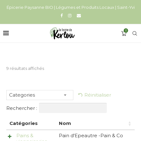
Épicerie Paysanne BIO | Légumes et Produits Locaux | Saint-Yvi
0
9 résultats affichés
Réinitialiser
Categories
Rechercher :
Catégories
Nom
Pains &
Pain d'Epeautre -Pain & Co